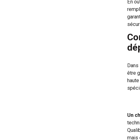
En ou
rempl
garant
sécuri
Co
dé
Dans 
être 
haute
spéci
Un ch
techn
Quali
mais 