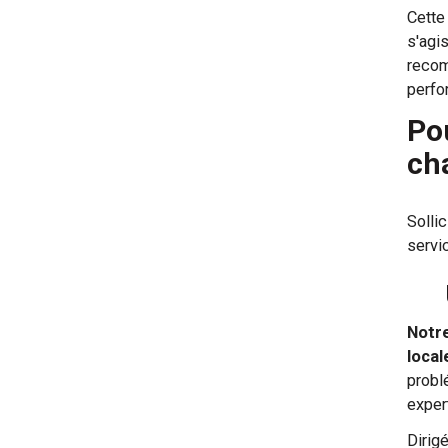
Cette
s'agi
recom
perfo
Po
ch
Solli
servi
Notre
local
probl
exper
Dirig