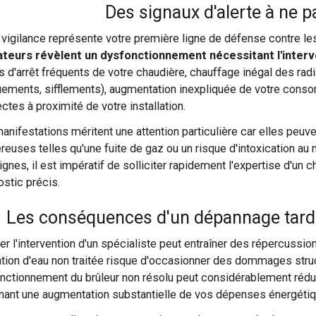
Des signaux d'alerte à ne p
 vigilance représente votre première ligne de défense contre 
ateurs révèlent un dysfonctionnement nécessitant l'interve
s d'arrêt fréquents de votre chaudière, chauffage inégal des ra
uements, sifflements), augmentation inexpliquée de votre con
ctes à proximité de votre installation.
anifestations méritent une attention particulière car elles peuve
reuses telles qu'une fuite de gaz ou un risque d'intoxication 
gnes, il est impératif de solliciter rapidement l'expertise d'un ch
ostic précis.
Les conséquences d'un dépannage tardif 
er l'intervention d'un spécialiste peut entraîner des répercussio
tration d'eau non traitée risque d'occasionner des dommages struc
nctionnement du brûleur non résolu peut considérablement rédu
înant une augmentation substantielle de vos dépenses énergétiq