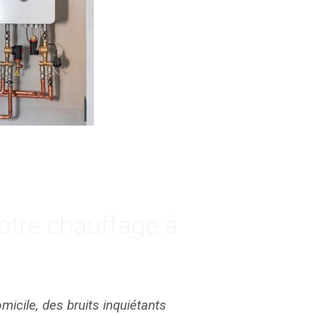
otre chauffage à
cile, des bruits inquiétants