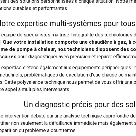
sant des solutions personnalisées à chaque situation. Notre m
ations durables et performantes.
otre expertise multi-systèmes pour tou
 équipe de spécialistes maîtrise l'intégralité des technologies
l.
Que votre installation comporte une chaudière à gaz, à c
ème de pompe à chaleur, nos techniciens disposent des c
ssaires
pour diagnostiquer avec précision et réparer efficacemen
 expertise s'étend également aux équipements périphériques : 
nctionnels, problématiques de circulation d'eau chaude ou main
ts. Cette polyvalence technique nous permet de vous offrir une p
re appel à multiples intervenants.
Un diagnostic précis pour des so
e intervention débute par une analyse technique approfondie d
ntifier non seulement la défaillance immédiate mais également 
apparition du problème à court terme.