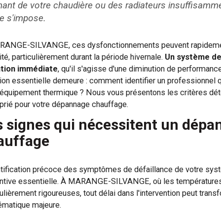
ant de votre chaudière ou des radiateurs insuffisamme
de s'impose.
ANGE-SILVANGE, ces dysfonctionnements peuvent rapidement
té, particulièrement durant la période hivernale.
Un système de 
ntion immédiate
, qu'il s'agisse d'une diminution de performance 
ion essentielle demeure : comment identifier un professionnel qu
 équipement thermique ? Nous vous présentons les critères déte
prié pour votre dépannage chauffage.
s signes qui nécessitent un dépa
auffage
ntification précoce des symptômes de défaillance de votre sy
ntive essentielle. À MARANGE-SILVANGE, où les températures 
culièrement rigoureuses, tout délai dans l'intervention peut trans
ématique majeure.