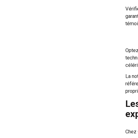
Vérif
garan
témoig
Optez
techn
célér
La no
référ
propr
Le
ex
Chez 