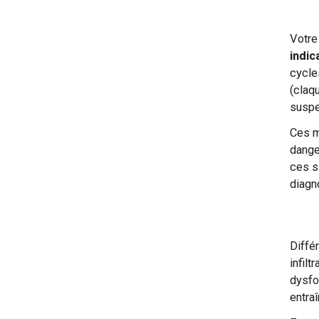
Votre
indic
cycle
(claq
suspe
Ces m
dange
ces si
diagn
Différ
infil
dysfo
entra