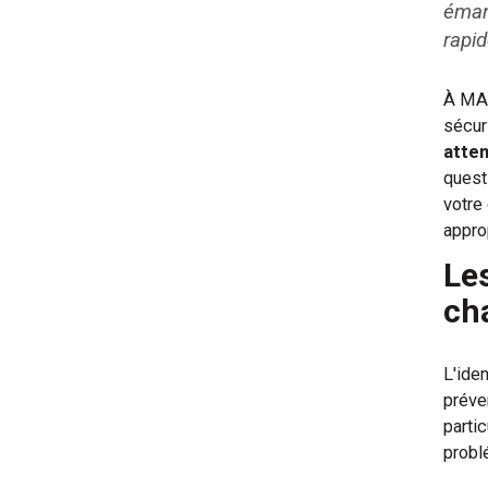
éman
rapi
À MAR
sécuri
atte
quest
votre
appro
Le
ch
L'ide
préve
parti
probl