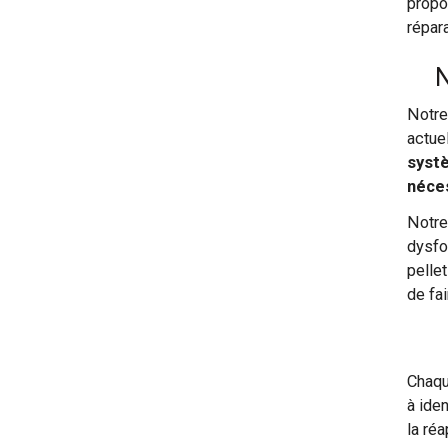
propo
répar
N
Notre
actue
syst
néce
Notre
dysfo
pelle
de fai
Chaqu
à ide
la ré