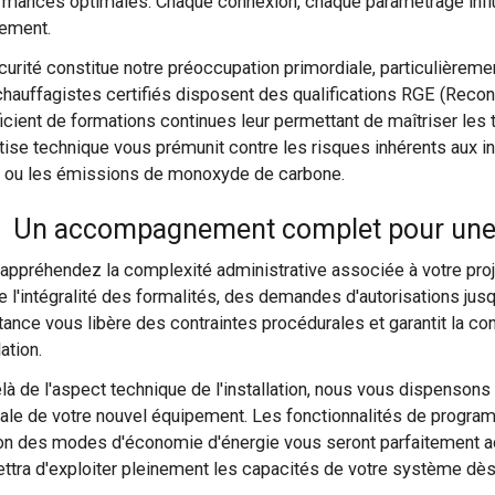
rmances optimales. Chaque connexion, chaque paramétrage influe
ement.
curité constitue notre préoccupation primordiale, particulièrem
hauffagistes certifiés disposent des qualifications RGE (Recon
icient de formations continues leur permettant de maîtriser les 
tise technique vous prémunit contre les risques inhérents aux i
s ou les émissions de monoxyde de carbone.
Un accompagnement complet pour une 
appréhendez la complexité administrative associée à votre proj
e l'intégralité des formalités, des demandes d'autorisations jusqu
tance vous libère des contraintes procédurales et garantit la co
lation.
là de l'aspect technique de l'installation, nous vous dispensons 
ale de votre nouvel équipement. Les fonctionnalités de program
on des modes d'économie d'énergie vous seront parfaitement ac
ttra d'exploiter pleinement les capacités de votre système dès