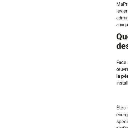
MaPri
levie
admin
auxqu
Que
de
Face 
œuvre
la pé
insta
Êtes-
énerg
spéci