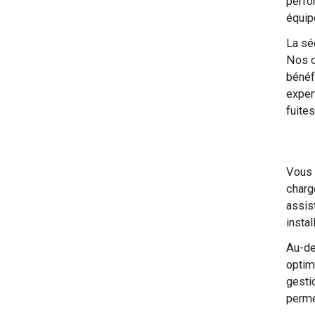
perfo
équip
La sé
Nos c
bénéf
exper
fuite
Vous 
charg
assis
instal
Au-de
optim
gesti
perme