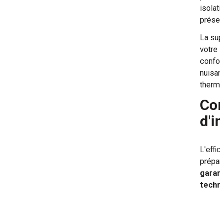
isola
prése
La su
votre
confo
nuisa
therm
Co
d'i
L'eff
prépar
garan
tech