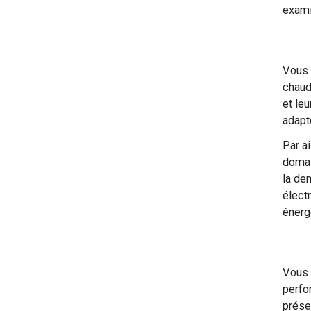
exami
Vous 
chaud
et le
adapt
Par a
domai
la de
électr
énerg
Vous 
perfo
prése