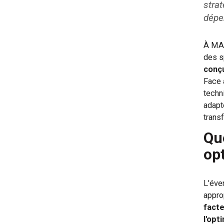
strat
dépe
À MAR
des s
conçu
Face 
techn
adapt
trans
Qu
op
L'éve
appro
facte
l'opt