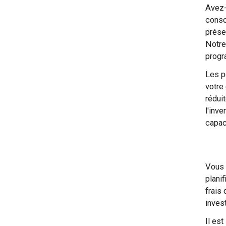
Avez-
conso
prése
Notre
progr
Les p
votre
rédui
l'inv
capac
Vous 
planif
frais
inves
Il est