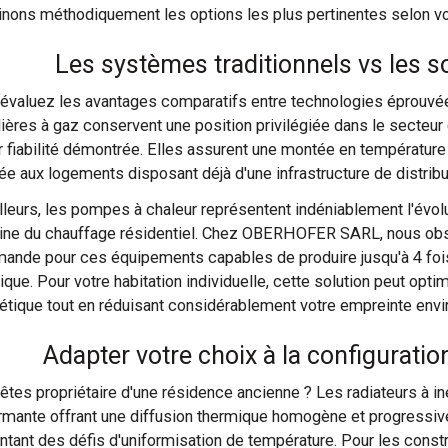
nons méthodiquement les options les plus pertinentes selon vot
Les systèmes traditionnels vs les 
évaluez les avantages comparatifs entre technologies éprouvée
ières à gaz conservent une position privilégiée dans le secteur g
ur fiabilité démontrée. Elles assurent une montée en température
ée aux logements disposant déjà d'une infrastructure de distribu
illeurs, les pompes à chaleur représentent indéniablement l'évo
ne du chauffage résidentiel. Chez OBERHOFER SARL, nous obse
mande pour ces équipements capables de produire jusqu'à 4 foi
ique. Pour votre habitation individuelle, cette solution peut opti
étique tout en réduisant considérablement votre empreinte env
Adapter votre choix à la configurati
êtes propriétaire d'une résidence ancienne ? Les radiateurs à in
rmante offrant une diffusion thermique homogène et progressiv
ntant des défis d'uniformisation de température. Pour les const